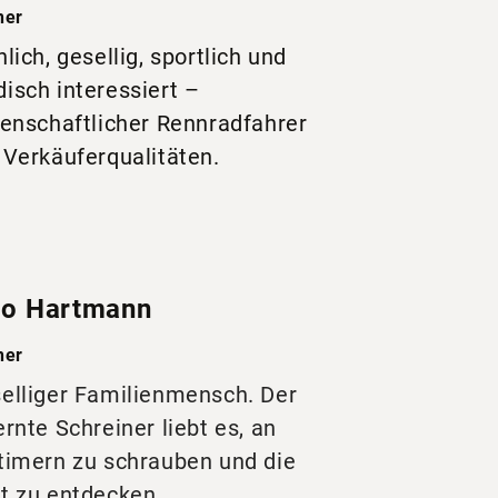
ner
hlich, gesellig, sportlich und
isch interessiert –
denschaftlicher Rennradfahrer
 Verkäuferqualitäten.
go Hartmann
ner
elliger Familienmensch. Der
ernte Schreiner liebt es, an
timern zu schrauben und die
t zu entdecken.