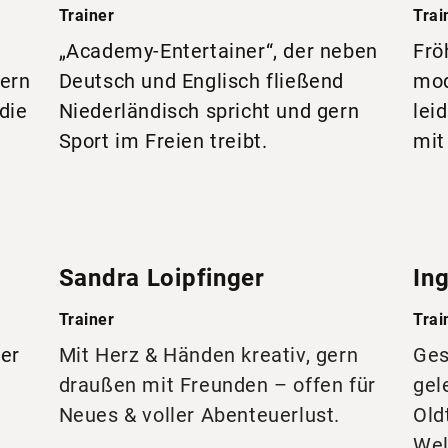
Trainer
Trai
„Academy-Entertainer“, der neben
Frö
gern
Deutsch und Englisch fließend
mod
die
Niederländisch spricht und gern
lei
Sport im Freien treibt.
mit
Sandra Loipfinger
In
Trainer
Trai
 er
Mit Herz & Händen kreativ, gern
Ges
draußen mit Freunden – offen für
gel
Neues & voller Abenteuerlust.
Old
Wel