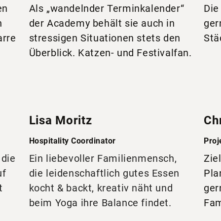
en
Als „wandelnder Terminkalender“
Die
n
der Academy behält sie auch in
ger
arre
stressigen Situationen stets den
Stä
Überblick. Katzen- und Festivalfan.
Lisa Moritz
Chr
Hospitality Coordinator
Proj
 die
Ein liebevoller Familienmensch,
Zie
uf
die leidenschaftlich gutes Essen
Pla
t
kocht & backt, kreativ näht und
ger
beim Yoga ihre Balance findet.
Fam