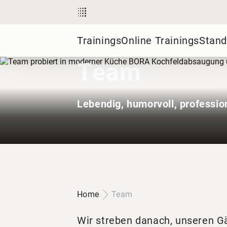
Trainings
Online Trainings
Stand
Team
Lebendig, humorvoll, professio
Home
Team
Wir streben danach, unseren Gä