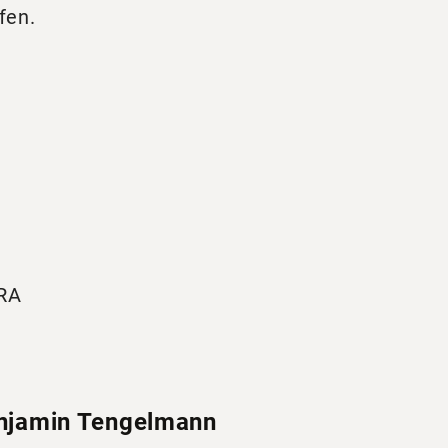
fen.
ORA
njamin Tengelmann