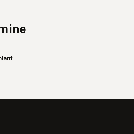
mine
plant.